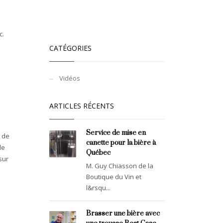
c.
CATÉGORIES
Vidéos
ARTICLES RÉCENTS
Service de mise en
t de
canette pour la bière à
de
Québec
sur
M. Guy Chiasson de la
Boutique du Vin et
l&rsqu...
Brasser une bière avec