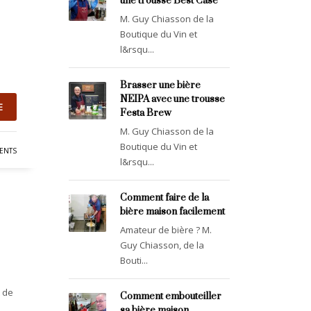
une trousse Best Case
M. Guy Chiasson de la
Boutique du Vin et
l&rsqu...
Brasser une bière
NEIPA avec une trousse
E
Festa Brew
M. Guy Chiasson de la
Boutique du Vin et
ENTS
l&rsqu...
Comment faire de la
bière maison facilement
Amateur de bière ? M.
Guy Chiasson, de la
Bouti...
t de
Comment embouteiller
sa bière maison