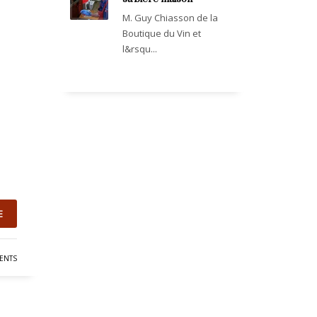
M. Guy Chiasson de la
Boutique du Vin et
l&rsqu...
E
ENTS