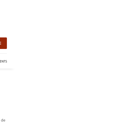
E
ENTS
t de