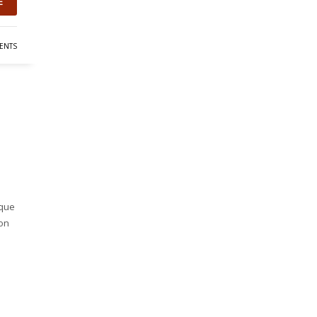
E
ENTS
ique
son