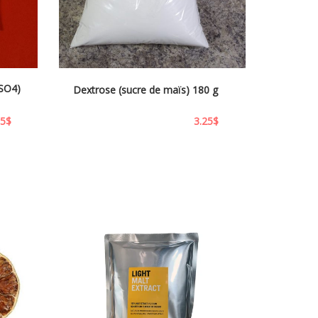
aSO4)
Dextrose (sucre de maïs) 180 g
95
$
3.25
$