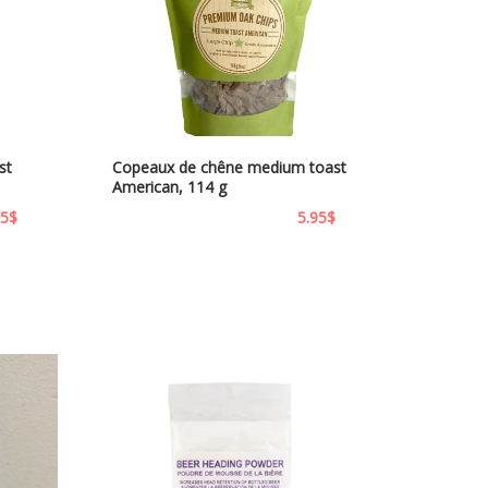
st
Copeaux de chêne medium toast
American, 114 g
95
$
5.95
$