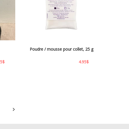
Poudre / mousse pour collet, 25 g
95
$
4.95
$