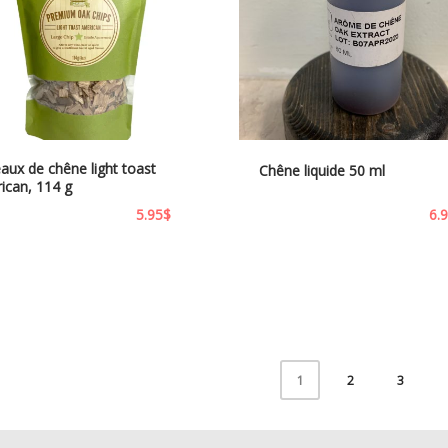
aux de chêne light toast
Chêne liquide 50 ml
ican, 114 g
5.95
$
6.
2
3
1