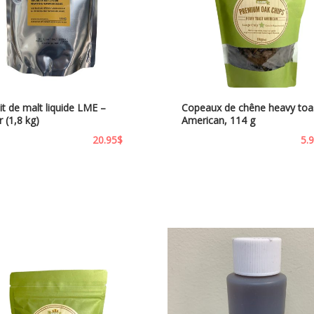
it de malt liquide LME –
Copeaux de chêne heavy toa
 (1,8 kg)
American, 114 g
20.95
$
5.