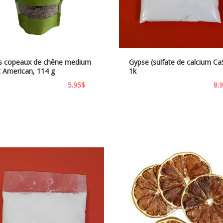
ts copeaux de chêne medium
Gypse (sulfate de calcium C
t American, 114 g
1k
5.95
$
8.