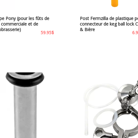
e Pony (pour les fûts de
Post Fermzilla de plastique p
e commerciale et de
connecteur de keg ball lock 
obrasserie)
& Bière
59.95
$
6.