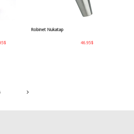
Robinet Nukatap
95
$
46.95
$
4