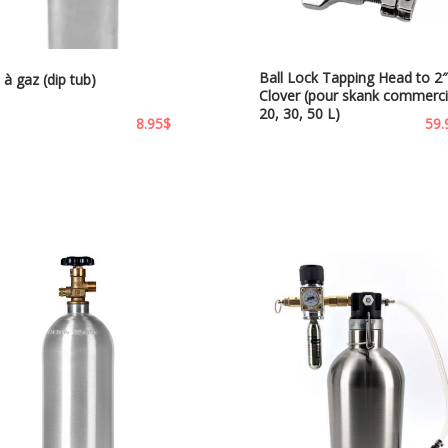
Ball Lock Tapping Head to 2″ 
à gaz (dip tub)
Clover (pour skank commerci
20, 30, 50 L)
8.95
$
59.