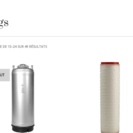
gs
TRIÉ
E DE 13–24 SUR 49 RÉSULTATS
DU
PLUS
RÉCENT
AU
PLUS
UT
ANCIEN