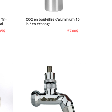
Tri-
CO2 en bouteilles d’aluminium 10
al
lb / en échange
95
$
57.00
$