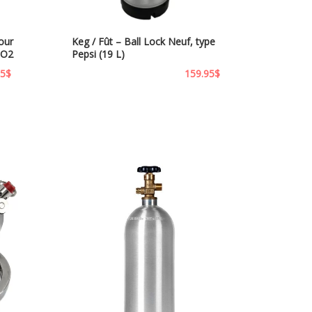
our
Keg / Fût – Ball Lock Neuf, type
CO2
Pepsi (19 L)
95
$
159.95
$