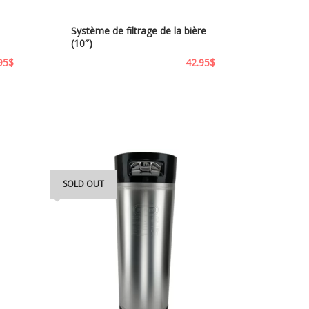
Système de filtrage de la bière
(10″)
95
$
42.95
$
SOLD OUT