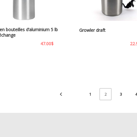
n bouteilles d’aluminium 5 lb
Growler draft
 échange
47.00
$
22.
1
3
2