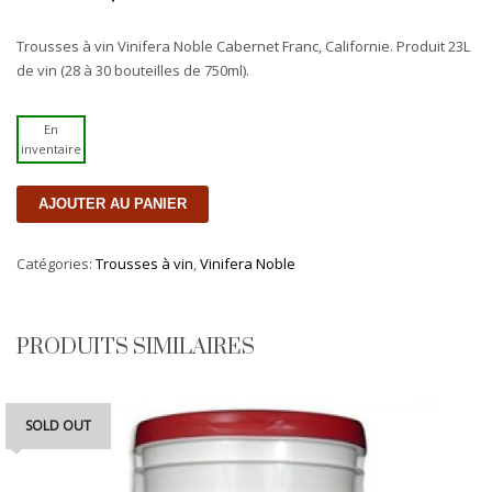
Trousses à vin Vinifera Noble Cabernet Franc, Californie. Produit 23L
de vin (28 à 30 bouteilles de 750ml).
En
inventaire
quantité
AJOUTER AU PANIER
de
Vinifera
Catégories:
Trousses à vin
,
Vinifera Noble
Noble
-
Cabernet
Franc,
PRODUITS SIMILAIRES
Californie
SOLD OUT