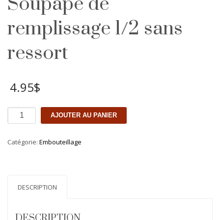
Soupape de
remplissage 1/2 sans
ressort
4.95
$
quantité
AJOUTER AU PANIER
de
Soupape
Catégorie:
Embouteillage
de
remplissage
1/2
sans
DESCRIPTION
ressort
DESCRIPTION